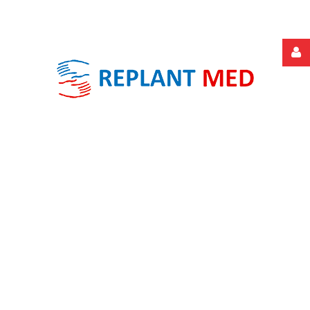
Felhasználónév
Jelszó
Jegyezze
meg
Elfelejtette
jelszavát?
Elfelejtette