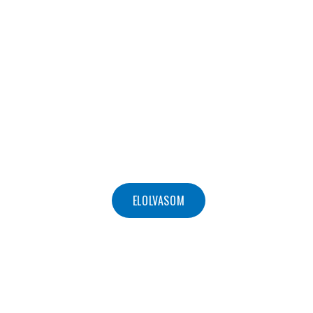
ÜDVÖZÖLJÜK
HONLAPUNKON!
ELOLVASOM