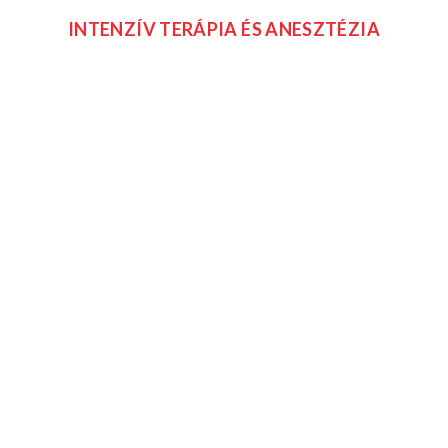
INTENZÍV
TERÁPIA
ÉS
ANESZTÉZIA
GYÓGYSZERADAGOLÁS
/
FÁJDALOMTERÁPIA