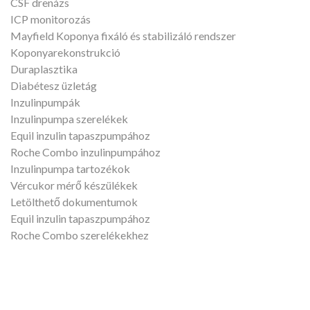
CSF drenázs
ICP monitorozás
Mayfield Koponya fixáló és stabilizáló rendszer
Koponyarekonstrukció
Duraplasztika
Diabétesz üzletág
Inzulinpumpák
Inzulinpumpa szerelékek
Equil inzulin tapaszpumpához
Roche Combo inzulinpumpához
Inzulinpumpa tartozékok
Vércukor mérő készülékek
Letölthető dokumentumok
Equil inzulin tapaszpumpához
Roche Combo szerelékekhez