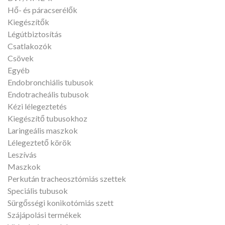
Hő- és páracserélők
Kiegészítők
Légútbiztosítás
Csatlakozók
Csövek
Egyéb
Endobronchiális tubusok
Endotracheális tubusok
Kézi lélegeztetés
Kiegészítő tubusokhoz
Laringeális maszkok
Lélegeztető körök
Leszívás
Maszkok
Perkután tracheosztómiás szettek
Speciális tubusok
Sürgősségi konikotómiás szett
Szájápolási termékek