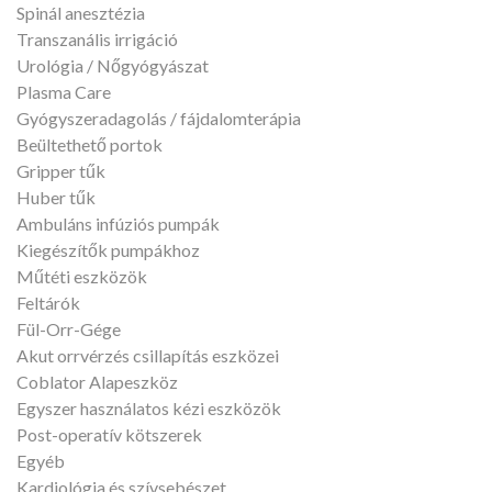
Spinál anesztézia
Transzanális irrigáció
Urológia / Nőgyógyászat
Plasma Care
Gyógyszeradagolás / fájdalomterápia
Beültethető portok
Gripper tűk
Huber tűk
Ambuláns infúziós pumpák
Kiegészítők pumpákhoz
Műtéti eszközök
Feltárók
Fül-Orr-Gége
Akut orrvérzés csillapítás eszközei
Coblator Alapeszköz
Egyszer használatos kézi eszközök
Post-operatív kötszerek
Egyéb
Kardiológia és szívsebészet