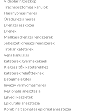
Videolaringoszkóp
Tracheosztómiás kanülök
Hasi nyomás mérés
Óradiurézis mérés
Drenázs eszközei
Drének
Mellkasi drenázs rendszerek
Sebészeti drenázs rendszerek
Trokár katéterek
Véna kanülálás
katéterek gyermekeknek
Kiegészítők katéterekhez
katéterek felnőtteknek
Betegmelegítés
Invazív vérnyomásmérés
Regionális anesztézia
Egyedi készletek
Epidurális anesztézia
Kombinált spinál és epidruál anesztézia