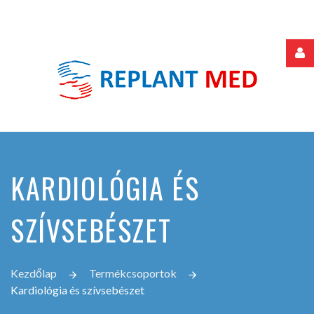
Felhasználónév
Jelszó
KARDIOLÓGIA ÉS
Jegyezze
meg
SZÍVSEBÉSZET
Elfelejtette
Kezdőlap
Termékcsoportok
jelszavát?
Kardiológia és szívsebészet
Elfelejtette