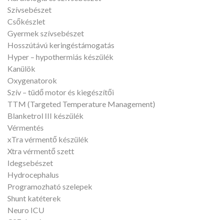
Szívsebészet
Csőkészlet
Gyermek szívsebészet
Hosszútávú keringéstámogatás
Hyper – hypothermiás készülék
Kanülök
Oxygenatorok
Szív – tüdő motor és kiegészítői
TTM (Targeted Temperature Management)
Blanketrol III készülék
Vérmentés
xTra vérmentő készülék
Xtra vérmentő szett
Idegsebészet
Hydrocephalus
Programozható szelepek
Shunt katéterek
Neuro ICU