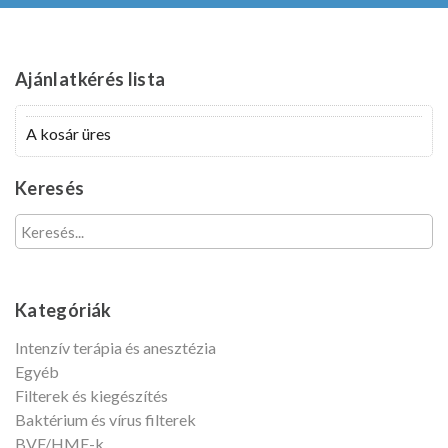
felhasználónevét?
Fiók
létrehozása
Ajánlatkérés
lista
A kosár üres
Keresés
Kategóriák
Intenzív terápia és anesztézia
Egyéb
Filterek és kiegészítés
Baktérium és vírus filterek
BVF/HME-k