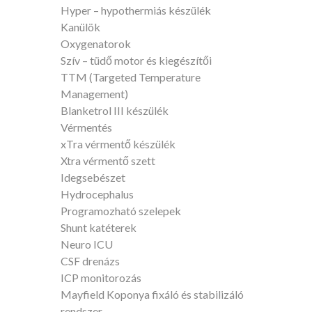
Hyper – hypothermiás készülék
Kanülök
Oxygenatorok
Szív – tüdő motor és kiegészítői
TTM (Targeted Temperature
Management)
Blanketrol III készülék
Vérmentés
xTra vérmentő készülék
Xtra vérmentő szett
Idegsebészet
Hydrocephalus
Programozható szelepek
Shunt katéterek
Neuro ICU
CSF drenázs
ICP monitorozás
Mayfield Koponya fixáló és stabilizáló
rendszer