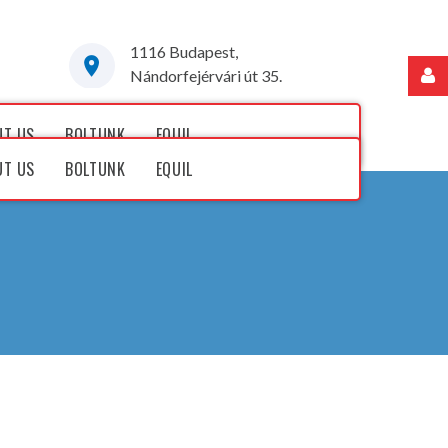
1116 Budapest,
Nándorfejérvári út 35.
Felhasználónév
UT US
BOLTUNK
EQUIL
UT US
BOLTUNK
EQUIL
Jelszó
Jegyezze
meg
Elfelejtette
jelszavát?
Elfelejtette