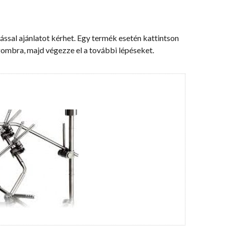
felhasználónevét?
Fiók
létrehozása
ssal ajánlatot kérhet. Egy termék esetén kattintson
gombra, majd végezze el a további lépéseket.
K