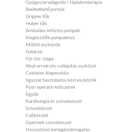
Gyógyszeradagolás / fájdalomterápia
Beültethető portok
Gripper tűk
Huber tűk
Ambuláns infúziós pumpák
Kiegészítők pumpákhoz
Műtéti eszközök
Feltárók
Fül-Orr-Gége
Akut orrvérzés csillapítás eszközei
Coblator Alapeszköz
Egyszer használatos kézi eszközök
Post-operatív kötszerek
Egyéb
Kardiológia és szívsebészet
Szívsebészet
Csőkészlet
Gyermek szívsebészet
Hosszútávú keringéstámogatás