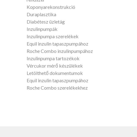
Koponyarekonstrukció
Duraplasztika
Diabétesz üzletág
Inzulinpumpák
Inzulinpumpa szerelékek
Equil inzulin tapaszpumpához
Roche Combo inzulinpumpához
Inzulinpumpa tartozékok
Vércukor mérő készülékek
Letölthető dokumentumok
Equil inzulin tapaszpumpához
Roche Combo szerelékekhez