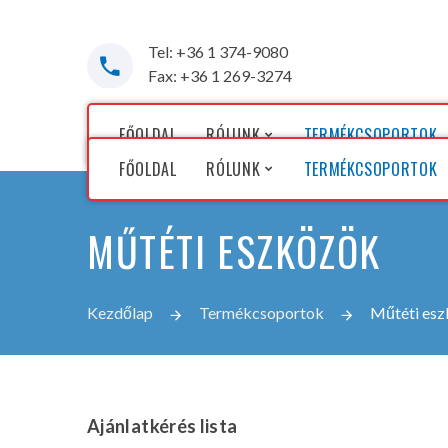
Tel: +36 1 374-9080
Fax: +36 1 269-3274
FŐOLDAL
RÓLUNK
TERMÉKCSOPORTOK
FŐOLDAL
RÓLUNK
TERMÉKCSOPORTOK
Cégünkről
MŰTÉTI ESZKÖZÖK
Képviselt gyártóink
Cégünkről
Képviselt gyártóink
Kezdőlap
Termékcsoportok
Műtéti es
Ajánlatkérés
lista