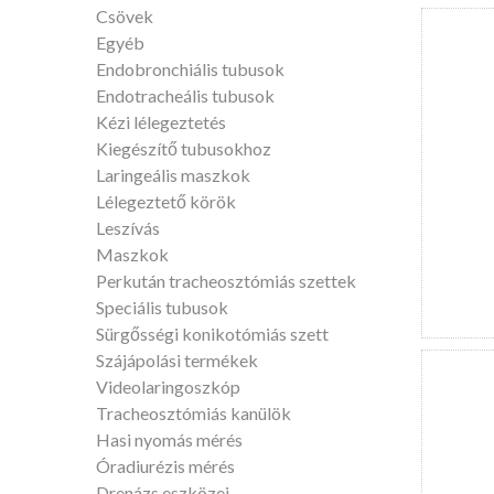
Csövek
Egyéb
Endobronchiális tubusok
Endotracheális tubusok
Kézi lélegeztetés
Kiegészítő tubusokhoz
Laringeális maszkok
Lélegeztető körök
Leszívás
Maszkok
Perkután tracheosztómiás szettek
Speciális tubusok
Sürgősségi konikotómiás szett
Szájápolási termékek
Videolaringoszkóp
Tracheosztómiás kanülök
Hasi nyomás mérés
Óradiurézis mérés
Drenázs eszközei