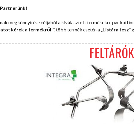
 Partnerünk!
ak megkönnyítése céljából a kiválasztott termékekre pár kattintá
latot kérek a termékről!
”, több termék esetén a „
Listára tesz
” 
FELTÁRÓ