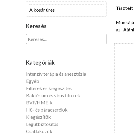
Tisztelt
A kosár üres
Munkáján
Keresés
az „
Aján
Kategóriák
Intenzív terápia és anesztézia
Egyéb
Filterek és kiegészítés
Baktérium és vírus filterek
BVF/HME-k
Hő- és páracserélők
Kiegészítők
Légútbiztosítás
Csatlakozók